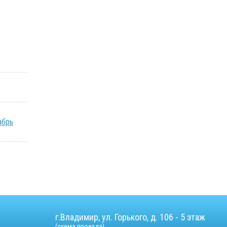
абрь
г.Владимир, ул. Горького, д. 106 - 5 этаж
(
схема проезда
)