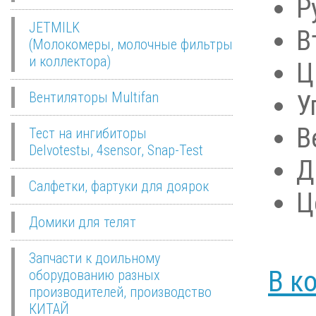
Р
JETMILK
В
(Молокомеры, молочные фильтры
и коллектора)
Ц
Вентиляторы Multifan
У
В
Тест на ингибиторы
Delvotestы, 4sensor, Snap-Test
Д
Салфетки, фартуки для доярок
Ц
Домики для телят
400
р.
Запчасти к доильному
В к
оборудованию разных
производителей, производство
КИТАЙ