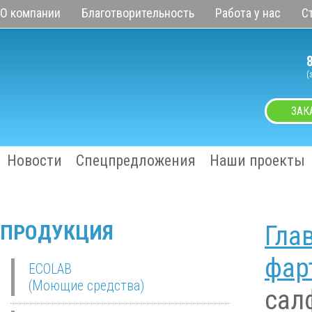
О компании
Благотворительность
Работа у нас
С
(
ЗАК
Новости
Спецпредложения
Наши проекты
ПРОДУКЦИЯ
Гла
фар
ECOLAB
(Моющие средства)
сал