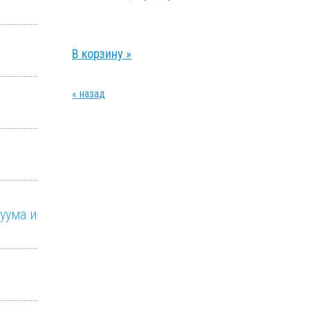
13,00
р.
В корзину »
« назад
уума и