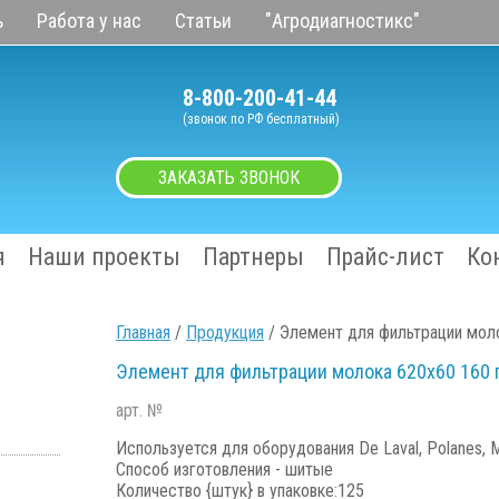
ь
Работа у нас
Статьи
"Агродиагностикс"
8-800-200-41-44
(звонок по РФ бесплатный)
ЗАКАЗАТЬ ЗВОНОК
я
Наши проекты
Партнеры
Прайс-лист
Ко
Главная
/
Продукция
/ Элемент для фильтрации моло
Элемент для фильтрации молока 620х60 160 г
арт. №
Используется для оборудования De Laval, Polanes, Mi
Способ изготовления - шитые
Количество {штук} в упаковке:125