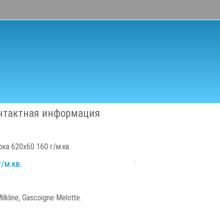
нтактная информация
ка 620х60 160 г/м.кв.
/м.кв.
lkline, Gascoigne Melotte.