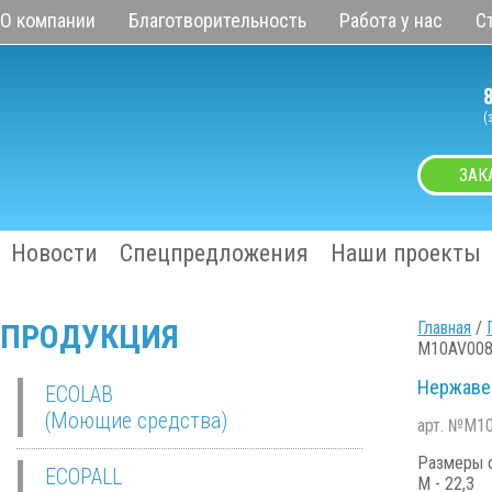
О компании
Благотворительность
Работа у нас
С
(
ЗАК
Новости
Спецпредложения
Наши проекты
ПРОДУКЦИЯ
Главная
/
M10AV00
Нержаве
ECOLAB
(Моющие средства)
арт. №M1
Размеры с
ECOPALL
M - 22,3