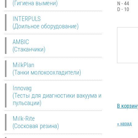
(Гигиена вымени)
N - 44
D - 10
INTERPULS
(Доильное оборудование)
AMBIC
(Стаканчики)
MilkPlan
(Танки молокоохладители)
Innovag
4478
р
(Тесты для диагностики вакуума и
пульсации)
В корзин
Milk-Rite
« назад
(Сосковая резина)