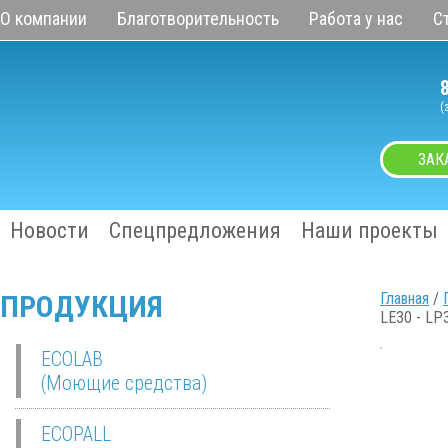
О компании
Благотворительность
Работа у нас
С
(
ЗАК
Новости
Спецпредложения
Наши проекты
ПРОДУКЦИЯ
Главная
/
LE30 - LP
ECOLAB
(Моющие средства)
ECOPALL